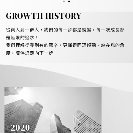
位於台灣的高質感網頁設計公司
M
GROWTH HISTORY
因夢
「創新、品質、整合」不只是口號，而是我們的承諾。
提
從兩人到一群人，我們的每一步都是蛻變，每一次成長都
覺設
默聲不僅精通
網站設計
＆架設，更擅長品牌視覺設計
想
是無限的追求！
超
豐富的合作經驗，讓我們更能理解每個產業的需求 並
計
我們理解從零到有的艱辛，更懂得同理傾聽、站在您的角
為其提供最適合的解決方案 現在，我們迫不及待地想
越
度，陪伴您走向下一步
與你合作！
立即洽詢
2021
部門｜組
2020