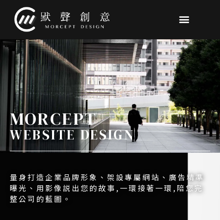
跳
至
主
要
內
容
MORCEPT
WEBSITE DESIGN
量身打造企業品牌形象、架設專屬網站、廣告精準
曝光、用影像説出您的故事,一環接著一環,陪您完
整公司的藍圖。