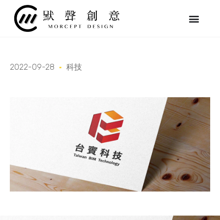
跳
至
主
要
內
容
2022-09-28
科技