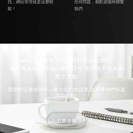
找，網站管理就是這麼輕
任何問題，都歡迎隨時聯繫
鬆！
我們
網站承載著客戶對服務和產品的期望,
如果無法在幾秒鐘內吸引目光,客戶就不會與你
產生互動
我們的任務很簡單—吸引他們的注意,並引導他們快速
採取行動!
立即洽詢