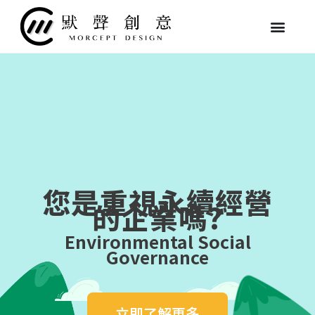
跳
至
主
要
內
容
您是重視永續經營
的企業嗎?
Environmental Social
Governance
立即了解更多