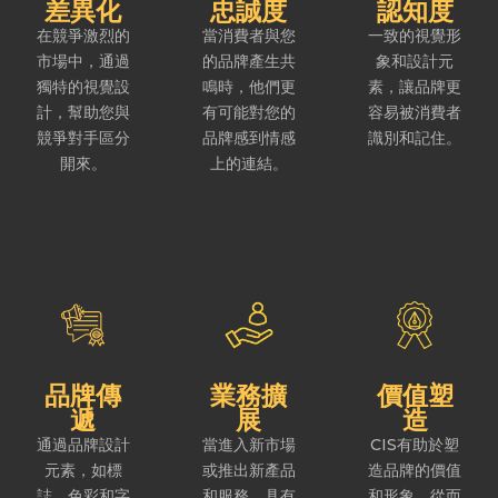
差異化
忠誠度
認知度
在競爭激烈的
當消費者與您
一致的視覺形
市場中，通過
的品牌產生共
象和設計元
獨特的視覺設
鳴時，他們更
素，讓品牌更
計，幫助您與
有可能對您的
容易被消費者
競爭對手區分
品牌感到情感
識別和記住。
開來。
上的連結。
品牌傳
業務擴
價值塑
遞
展
造
通過品牌設計
當進入新市場
CIS有助於塑
元素，如標
或推出新產品
造品牌的價值
誌、色彩和字
和服務，具有
和形象，從而