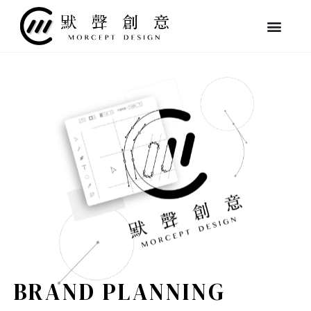
跳
至
主
要
內
容
BRAND PLANNING