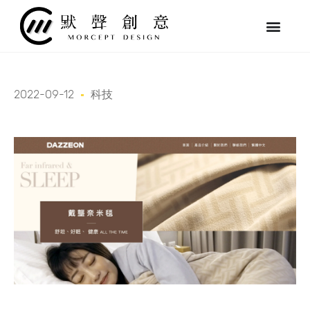
跳
至
主
要
內
容
2022-09-12
科技