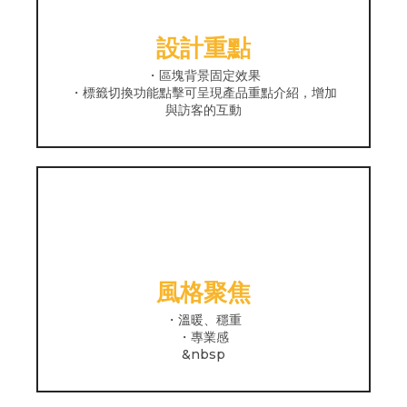
設計重點
・區塊背景固定效果
・標籤切換功能點擊可呈現產品重點介紹，增加
與訪客的互動
風格聚焦
・溫暖、穩重
・專業感
&nbsp