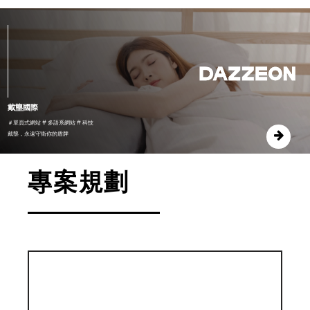
戴壟國際
＃單頁式網站 # 多語系網站 # 科技
戴壟，永遠守衛你的盾牌
專案規劃