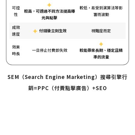
可控
較低，易受到演算法等影
較高，可透過不同方法提高曝
性
響而波動
光與點擊
成效
付錢後立刻生效
視難度而定
速度
效果
一旦停止付費即失效
較能帶來長期、穩定且精
時長
準的流量
SEM（Search Engine Marketing）搜尋引擎行
銷=PPC（付費點擊廣告）+SEO