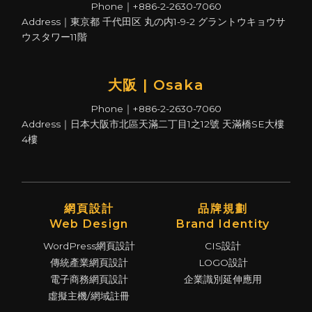
Phone｜+886-2-2630-7060
Address｜東京都 千代田区 丸の内1-9-2 グラントウキョウサ
ウスタワー11階
大阪 | Osaka
Phone｜+886-2-2630-7060
Address｜日本大阪市北區天滿二丁目1之12號 天滿橋SE大樓
4樓
網頁設計
品牌規劃
Web Design
Brand Identity
WordPress網頁設計
CIS設計
傳統產業網頁設計
LOGO設計
電子商務網頁設計
企業識別延伸應用
虛擬主機/網域註冊