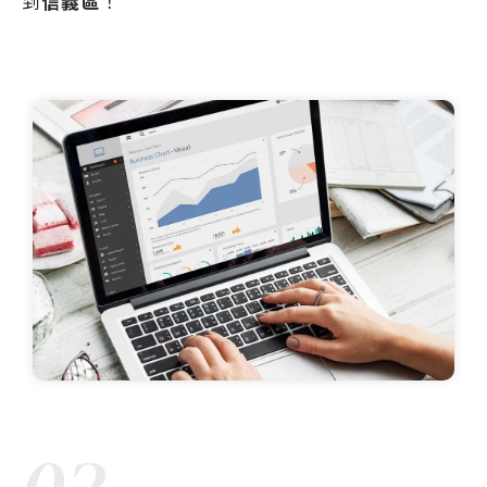
到
信義區
！