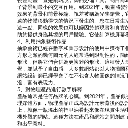
視差動畫一直是網站設計師的必備工具。到目前
子背景到最小的交互作用。到2021年，動畫將
效果的背景和前景極端。視差被稱為光學錯覺，
遠的物體移動得快的情況下發生的。您在日常生
這一點。同樣的效果也可以歸因於超現實和真實
助於提供身臨其境的用戶體驗。它使計算機屏幕
4、利用抽象藝術作品
抽象藝術已經在數字和圖形設計的使用中獲得了
方形之類的幾何圖元的人經常遇到限制性的，簡
形狀，但將它們合併為更複雜的形狀。這種發人
覺，並賦予了自由感。大多數網站都以人物插圖
網站設計師已經學會了在不包含人物圖像的情況
潑，富有表現力。
5、對物理產品進行數字解釋
產品通常是任何品牌的心臟。到2021年，產品
理媒體方面，物理產品正成為設計元素背後的設
上，就像一瓶溢出的指甲油看起來像在現實生活
機外觀的網站。這種方法在產品和網站之間創建
和出乎意料。