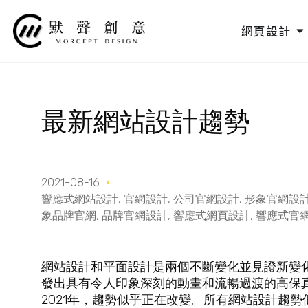
跳
至
O
網頁設計
主
要
內
容
最新網站設計趨勢
2021-08-16
響應式網站設計
,
官網設計
,
公司官網設計
,
形象官網設
象品牌官網
,
品牌官網設計
,
響應式網頁設計
,
響應式官
網站設計和平面設計是兩個不斷變化並見證新變
發出具有令人印象深刻的動畫和流暢過渡的高保
2021年，趨勢似乎正在改變。所有網站設計趨