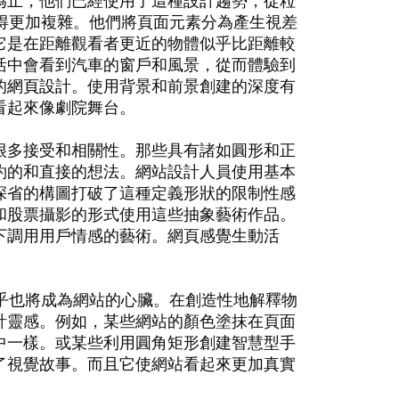
為止，他們已經使用了這種設計趨勢，從粒
變得更加複雜。他們將頁面元素分為產生視差
它是在距離觀看者更近的物體似乎比距離較
活中會看到汽車的窗戶和風景，從而體驗到
的
網頁設計
。使用背景和前景創建的深度有
看起來像劇院舞台。
很多接受和相關性。那些具有諸如圓形和正
約的和直接的想法。網站設計人員使用基本
深省的構圖打破了這種定義形狀的限制性感
和股票攝影的形式使用這些抽象藝術作品。
下調用用戶情感的藝術。網頁感覺生動活
似乎也將成為網站的心臟。在創造性地解釋物
計靈感。例如，某些網站的顏色塗抹在頁面
中一樣。或某些利用圓角矩形創建智慧型手
了視覺故事。而且它使網站看起來更加真實