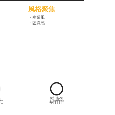
風格聚焦
・商業風
・區塊感
色
輔助色
f0
#ffffff