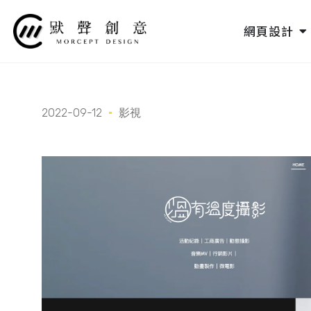
跳
至
O
網頁設計
主
要
內
容
2022-09-12
影視