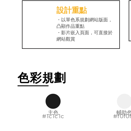
設計重點
・以單色系規劃網站版面，
凸顯作品重點
・影片嵌入頁面，可直接於
網站觀賞
色彩規劃
主色
輔助
#1c1c1c
#f0f0