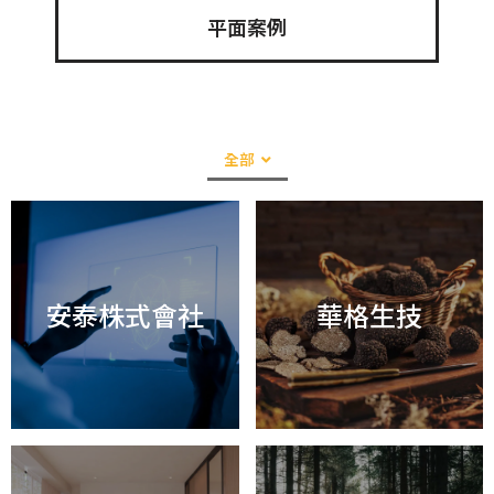
平面案例
全部
安泰株式會社
華格生技