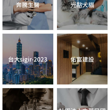
奔騰生醫
光點犬貓
台大sigir-2023
佑富建設