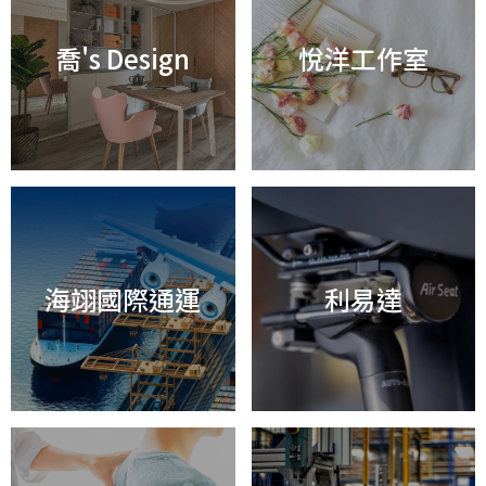
喬's Design
悅洋工作室
海翊國際通運
利易達