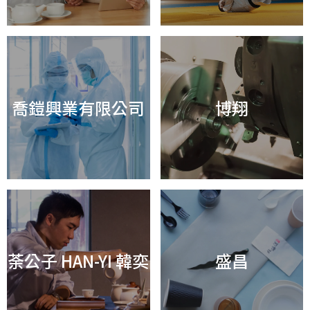
喬鎧興業有限公司
博翔
荼公子 HAN-YI 韓奕
盛昌