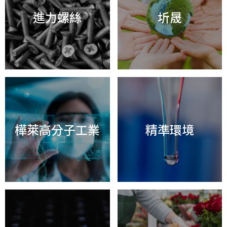
進力螺絲
圻晟
樺萊高分子工業
精準環境