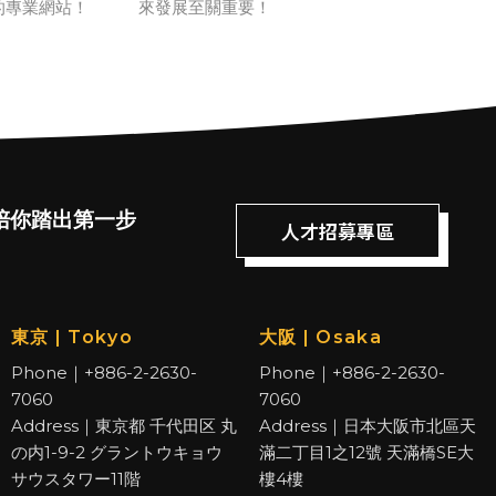
的專業網站！
來發展至關重要！
陪你踏出第一步
人才招募專區
東京 | Tokyo
大阪 | Osaka
Phone｜+886-2-2630-
Phone｜+886-2-2630-
7060
7060
Address｜東京都 千代田区 丸
Address｜日本大阪市北區天
の内1-9-2 グラントウキョウ
滿二丁目1之12號 天滿橋SE大
サウスタワー11階
樓4樓