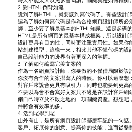
時又不能太大以免影響閱讀。關鍵就是如何權衡
2. 對HTML倒背如流
說到了解HTML，就要談到寫代碼了。有些設計
認為了解如何寫代碼是作為合格網頁設計師所必
師，至少要了解最基本的HTML知識。這是起碼
HTML是所有網頁的最基本構成框架，所以設計
設計更具有目的性，同時更注重實用性。如果你
站創建模型，這樣一來，相比其他不懂代碼的設
自己設計能力的邊界有著更深入的掌握。
3. 了解如何編寫完美文案的
作為一名網頁設計師，你要做的不僅僅局限於設
你沒有合作的文案撰寫人的時候。你可以這麼想
對客戶來說會更具有吸引力，同時也能要到更高
不要以為會不會寫好文案只不過是在設計客戶網
銷自己時立於不敗之地的一項關鍵資產。想想吧
件將會有效率的多。
4. 活到老學到老
山外有山，是所有網頁設計師都應牢記的一句話
客戶、拓展你的創意、提高你的技能，進而從整