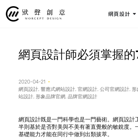
跳
至
O
網頁設計
主
要
內
容
網頁設計師必須掌握的
2020-04-21
網頁設計
,
響應式網站設計
,
官網設計
,
公司官網設計
,
形
站設計
,
形象品牌官網
,
品牌官網設計
網頁設計既是一門科學也是一門藝術。網頁設計
半則基於是否對美與不美有著直覺般的敏銳度。
基礎能力才能在同行中做到出類拔萃。