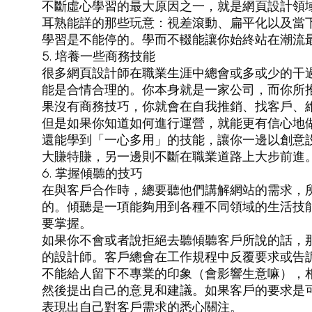
不斷虛心學習的最大原因之一，就是網頁設計領
耳熟能詳的那些玩意：視差滾動、扁平化以及當下最流行
學習是不能停的。學而不輟能讓你始終站在潮流
5. 培養一些商務技能
很多網頁設計師在職業生涯中總會或多或少的干
能是合情合理的。你本身就是一家公司，而你所
果沒有商務技巧，你就會在自我推銷、找客戶、
但是如果你知道如何進行運營，就能更有信心地
還能學到「一心多用」的技能，讓你一邊以創意
大賺特賺，另一邊則不斷在職業道路上大步前進
6. 掌握傾聽的技巧
在與客戶合作時，總要聽他們講解網站的需求，
的。傾聽是一項能夠用到各種不同領域的生活技
要掌握。
如果你不會或者說拒絕去聽傾聽客戶所說的話，
的設計師。客戶總會在工作規程中反覆要求或告
不能給人留下不專業的印象（會影響生意嘛），
然後提出自己的意見和建議。如果客戶的要求是
表現出自己對客戶需求的悉心關注。