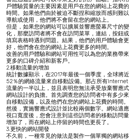
戶體驗質量的主要因素是用戶在您的網站上花費的
時間。如果他們由於被迫不斷捏和縮放而感到難以
導航或使用，他們將不會留在您的網站上。
但是，如果您的網站可以擴展並響應螢幕尺寸的變
化，那麼訪問者將不會在訪問菜單，連結，按鈕或
填寫表格時遇到問題。結果，他們的用戶體驗會更
好，他們會在您的網站上花費更多的時間。
改善的用戶體驗和網站可用性可以為您的業務帶來
更多的口碑介紹和新客戶。
2.移動流量的增加
統計數據顯示，在2017年最後一個季度，全球將近
52％的網絡流量來自移動設備。那占所有Internet
流量的一半以上，並且表明您無法承受放棄響應式
網站設計的負擔。首先調查您的訪問者中有多少來
自移動設備，以及他們在您的網站上花費的時間。
然後，實施響應式設計並比較兩個數字。網站適應
視口寬度後，您會注意到這些訪問者的移動訪問量
增加了，而在網站上停留的時間也更長了。
3.更快的網站開發
不久前，一種常見的做法是製作一個單獨的網站移