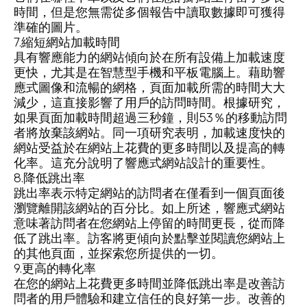
時間，但是您無需從多個報告中讀取數據即可獲得
準確的圖片。
7.縮短網站加載時間
具有響應能力的網站傾向於在所有設備上加載速度
更快，尤其是在智慧型手機和平板電腦上。藉助響
應式圖像和流暢的網格，頁面加載所需的時間大大
減少，這直接影響了用戶的訪問時間。根據研究，
如果頁面加載時間超過三秒鐘，則53％的移動訪問
者將放棄該網站。同一項研究表明，加載速度快的
網站受益於在網站上花費的更多時間以及提高的轉
化率。這充分說明了響應式網站設計的重要性。
8.降低跳出率
跳出率表示特定網站的訪問者在僅看到一個頁面後
瀏覽離開該網站的百分比。如上所述，響應式網站
意味著訪問者在您網站上停留的時間更長，從而降
低了跳出率。訪客將更傾向於點擊並閱讀您網站上
的其他頁面，並探索您所提供的一切。
9.更高的轉化率
在您的網站上花費更多時間並降低跳出率是改善訪
問者的用戶體驗和建立信任的良好第一步。改善的