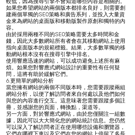
較低，因為搜尋引擎不會知道哪些內容是相關的。
如果您希望網站的兩個版本都排名良好，則需要創
建兩個單獨的SEO策略和廣告系列，並投入大量資
金來為網站的桌面版和移動版製作原創和獨特的內
容。
由於採用兩種不同的SEO策略需要太多時間和金
錢，因此大多數網站所有者會在其移動網站上使用
指向桌面版本的規範標籤。結果，大多數單獨的移
動網站根本沒有在搜尋引擎中排名。
使用響應迅速的網站，可以成功避免上述所有麻
煩。如果您對響應式網站設計的重要性有任何疑
問，這將有助於緩解它們。
6.更簡單的網站分析
當您擁有網站的兩個不同版本時，您需要跟蹤兩組
網站分析，以便了解訪問者來自何處以及他們如何
與您的內容進行交互。這意味著您需要跟蹤多個註
冊，並感謝您的頁面，轉換點，渠道等。
另一方面，對於響應式網站，由於您僅關注一組數
據，因此可以大大簡化您的網站統計信息。您仍然
可以深入了解訪問者正在使用哪些設備和瀏覽器，
它們在哪裡下車以及它們在您的網站上停留了多長