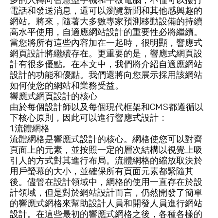
多的人轉向智慧型手機和平板電腦，不僅可以撥打
電話和發送消息，還可以瀏覽新聞和其他感興趣的
網站。將來，隨著大多數專家預測移動設備的持續
高水平使用，自適應網站設計的重要性必將繼續。
當您將所有這些內容加在一起時，很明顯，響應式
網頁設計將繼續存在。更重要的是，響應式網頁設
計有很多優點。在本文中，我們將介紹自適應網站
設計的功能和優點。我們還將向您展示採用該網站
如何使您的網站和業務受益。
響應式網頁設計的核心
由於每個設計師以及每個現代框架和CMS都遵循以
下核心原則，因此可以進行響應式設計：
1.流體網格
流體網格是響應式設計的核心。網格使您可以對齊
頁面上的元素，並按照一定的層次結構以視覺上吸
引人的方式對其進行布局。流體網格的縮放取決於
用戶螢幕的大小，並確保所有頁面元素都緊隨其
後。儘管在設計領域中，網格的使用一直存在於設
計領域，但是對於網站設計而言，仍然開發了簡單
的響應式網格來幫助設計人員和開發人員進行
網站
設計
。在這些最初的響應式網格之後，各種各樣的