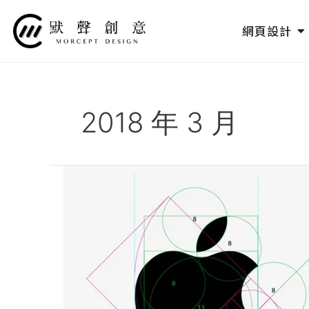
跳
至
O
網頁設計
主
要
內
容
2018 年 3 月
Logo
設
計
中
對
黃
金
比
例