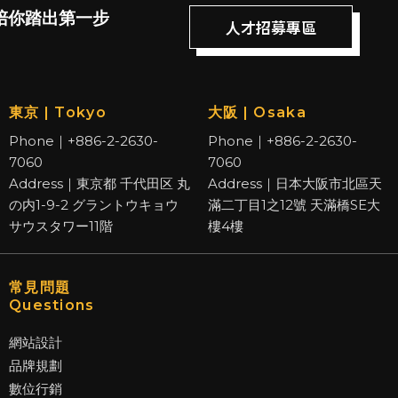
陪你踏出第一步
人才招募專區
東京 | Tokyo
大阪 | Osaka
Phone｜+886-2-2630-
Phone｜+886-2-2630-
7060
7060
Address｜東京都 千代田区 丸
Address｜日本大阪市北區天
の内1-9-2 グラントウキョウ
滿二丁目1之12號 天滿橋SE大
サウスタワー11階
樓4樓
常見問題
Questions
網站設計
品牌規劃
數位行銷