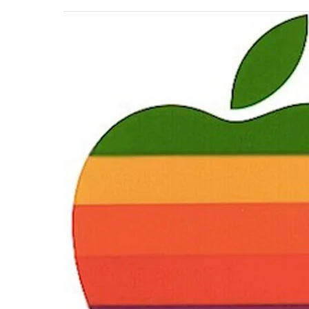
蘋
果
Logo
設
計
師
說：
缺
口
的
蘋
果
背
後
沒
有
故
事