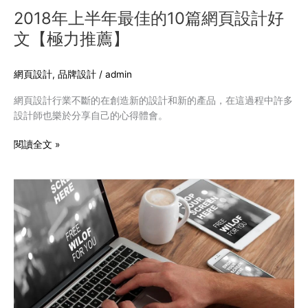
頁
2018年上半年最佳的10篇網頁設計好
設
文【極力推薦】
計
好
文
網頁設計
,
品牌設計
/
admin
【極
網頁設計行業不斷的在創造新的設計和新的產品，在這過程中許多
力
設計師也樂於分享自己的心得體會。
推
薦】
閱讀全文 »
判
斷
網
頁
設
計
的
好
壞