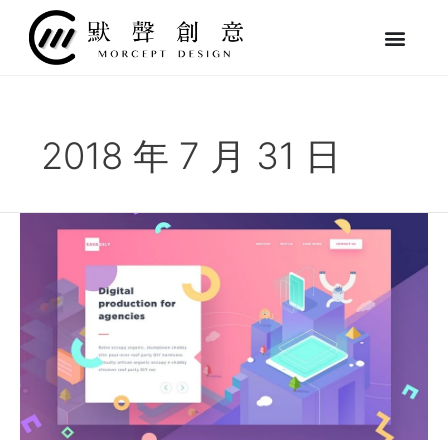
跳
至
主
要
內
容
2018 年 7 月 31 日
2018
年
上
半
年
最
佳
的
10
篇
網