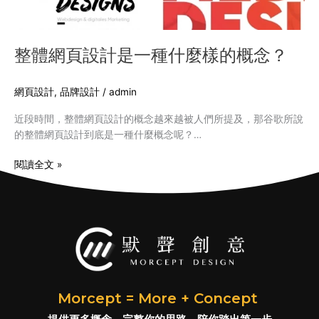
是
一
種
整體網頁設計是一種什麼樣的概念？
什
麼
樣
網頁設計
,
品牌設計
/
admin
的
近段時間，整體網頁設計的概念越來越被人們所提及，那谷歌所說
概
的整體網頁設計到底是一種什麼概念呢？…
念？
閱讀全文 »
Morcept = More + Concept