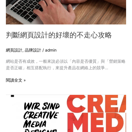
的
不
走
心
攻
判斷網頁設計的好壞的不走心攻略
略
網頁設計
,
品牌設計
/
admin
網站是否有成效，一般來說必須以「內容是否優質」與「營銷策略
是否正確」相互搭配執行，來提升產品在網絡上的競爭…
閱讀全文 »
整
體
網
頁
設
計