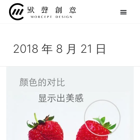
跳
至
主
要
內
容
2018 年 8 月 21 日
未
來
網
頁
設
計
就
業
前
景
怎