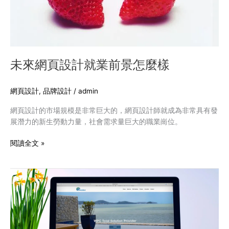
麼
樣
未來網頁設計就業前景怎麼樣
網頁設計
,
品牌設計
/
admin
網頁設計的市場規模是非常巨大的，網頁設計師就成為非常具有發
展潛力的新生勞動力量，社會需求量巨大的職業崗位。
閱讀全文 »
網
頁
設
計
對