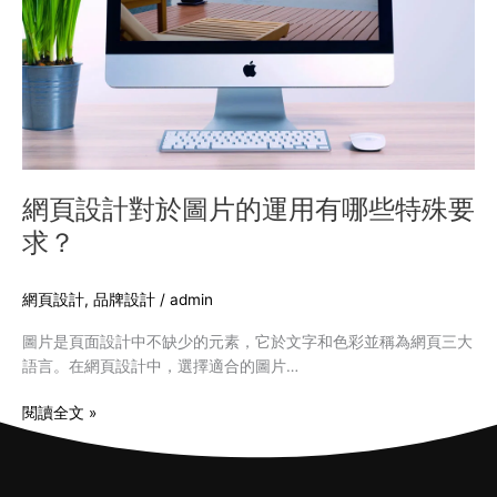
於
圖
片
的
運
用
有
哪
些
網頁設計對於圖片的運用有哪些特殊要
特
求？
殊
要
求？
網頁設計
,
品牌設計
/
admin
圖片是頁面設計中不缺少的元素，它於文字和色彩並稱為網頁三大
語言。在網頁設計中，選擇適合的圖片…
閱讀全文 »