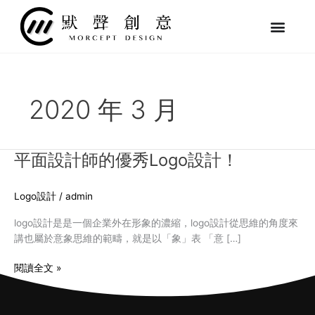
跳
至
主
要
內
容
2020 年 3 月
平面設計師的優秀Logo設計！
平
面
設
Logo設計
/
admin
計
師
logo設計是是一個企業外在形象的濃縮，logo設計從思維的角度來
的
講也屬於意象思維的範疇，就是以「象」表 「意 […]
優
秀
閱讀全文 »
Logo
設
計！