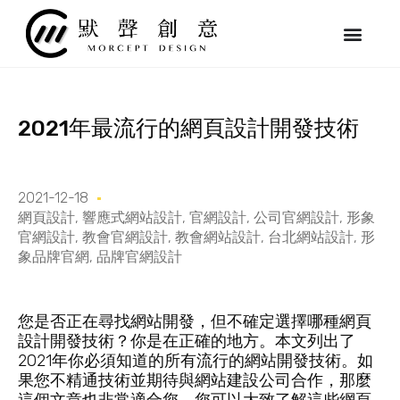
跳
至
主
要
內
容
2021年最流行的網頁設計開發技術
2021-12-18
網頁設計
,
響應式網站設計
,
官網設計
,
公司官網設計
,
形象
官網設計
,
教會官網設計
,
教會網站設計
,
台北網站設計
,
形
象品牌官網
,
品牌官網設計
您是否正在尋找網站開發，但不確定選擇哪種網頁
設計開發技術？你是在正確的地方。本文列出了
2021年你必須知道的所有流行的網站開發技術。如
果您不精通技術並期待與網站建設公司合作，那麼