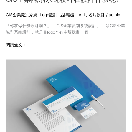
企
要
業
優
CIS企業識別系統
,
Logo設計
,
品牌設計
,
ALL
,
名片設計
/
admin
識
點
別
「你在做什麼設計啊？」 「CIS企業識別系統設計」 「啥CIS企業
系
識別系統設計，就是畫logo？有空幫我畫一個
統
設
閱讀全文 »
計
在
CIS
設
設
計
計
什
與
麼
LOGO
呢?
設
計
的
差
異
是