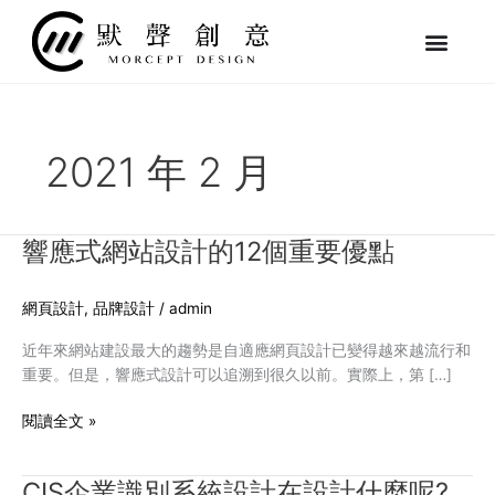
跳
至
主
要
內
容
2021 年 2 月
響應式網站設計的12個重要優點
響
應
式
網頁設計
,
品牌設計
/
admin
網
站
近年來網站建設最大的趨勢是自適應網頁設計已變得越來越流行和
設
重要。但是，響應式設計可以追溯到很久以前。實際上，第 […]
計
的
閱讀全文 »
12
個
CIS企業識別系統設計在設計什麼呢?
CIS
重