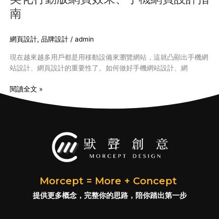
化
什
南
行
麼？
動
網頁設計
,
品牌設計
/
admin
版
網
現在越來越多用戶都是用移動設備來瀏覽網站，這就凸顯出手機網
頁
站設計、網頁設計的重要性了。如何做好手機網站設計、網
效
果、
閱讀全文 »
手
機
網
頁
設
計
指
南
Morcept = More + Concept
提供更多概念，完整你的思路，陪你踏出第一步