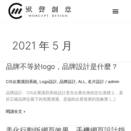
跳
至
主
要
內
容
2021 年 5 月
品牌不等於logo，品牌設計是什麼？
品
牌
不
CIS企業識別系統
,
Logo設計
,
品牌設計
,
ALL
,
名片設計
/
admin
等
於
品牌設計、CIS企業識別系統設計是在企業自身的定位基礎上，基
logo，
於正確品牌定義下的視覺溝通。是協助企業發展的形象實 […]
品
牌
閱讀全文 »
設
計
美化行動版網頁效果、手機網頁設計指
美
是