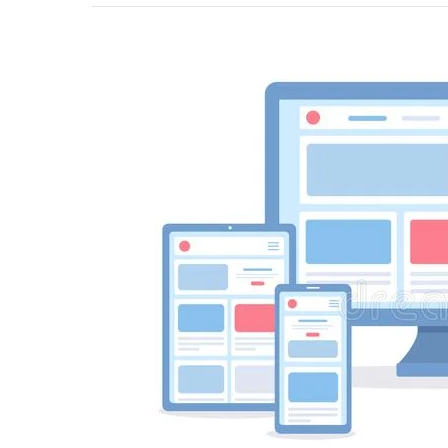
建
你
議
偏
收
愛
藏！
的
2022
風
年
格
企
上
業
榜
官
了
方
嗎？
網
站
設
計
新
趨
勢