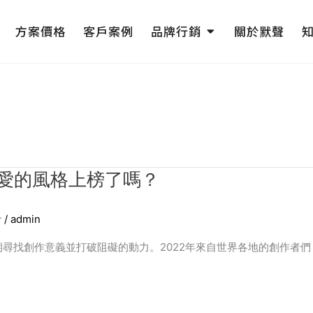
pen 網頁設計
Open 品牌行銷
方案價格
客戶案例
品牌行銷
關於默聲
偏愛的風格上榜了嗎？
計
/
admin
找創作意義並打破阻礙的動力。2022年來自世界各地的創作者們 [