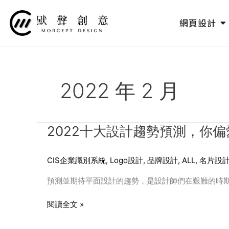
跳
至
O
網頁設計
主
要
內
容
2022 年 2 月
2022
2022十大設計趨勢預測，你
十
大
CIS企業識別系統
,
Logo設計
,
品牌設計
,
ALL
,
名片設
設
計
預測並期待平面設計的趨勢，是設計師們在艱難的時期尋
趨
勢
閱讀全文 »
預
測，