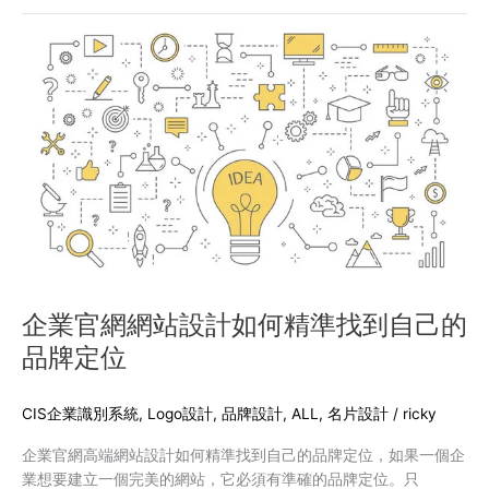
能
企
給
業
訪
官
客
網
留
網
下
站
很
設
好
計
的
如
印
何
象
精
準
找
企業官網網站設計如何精準找到自己的
到
品牌定位
自
己
的
CIS企業識別系統
,
Logo設計
,
品牌設計
,
ALL
,
名片設計
/
ricky
品
企業官網高端網站設計如何精準找到自己的品牌定位，如果一個企
牌
業想要建立一個完美的網站，它必須有準確的品牌定位。只
定