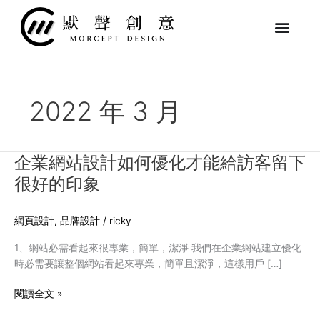
跳
至
主
要
內
容
2022 年 3 月
企業網站設計如何優化才能給訪客留下
企
業
很好的印象
網
站
網頁設計
,
品牌設計
/
ricky
設
計
1、網站必需看起來很專業，簡單，潔淨 我們在企業網站建立優化
如
時必需要讓整個網站看起來專業，簡單且潔淨，這樣用戶 […]
何
優
閱讀全文 »
化
才