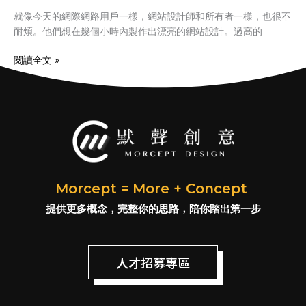
站
就像今天的網際網路用戶一樣，網站設計師和所有者一樣，也很不
設
耐煩。他們想在幾個小時內製作出漂亮的網站設計。過高的
計
模
閱讀全文 »
板
建
站
的
14
個
注
意
Morcept = More + Concept
事
項
提供更多概念，完整你的思路，陪你踏出第一步
人才招募專區