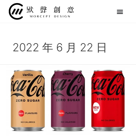
跳
至
主
要
內
容
2022 年 6 月 22 日
2022
可
口
可
樂
品
牌
設
計
和
包