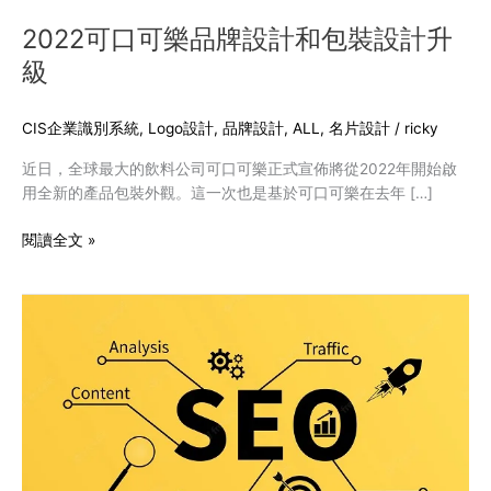
裝
2022可口可樂品牌設計和包裝設計升
設
級
計
升
級
CIS企業識別系統
,
Logo設計
,
品牌設計
,
ALL
,
名片設計
/
ricky
近日，全球最大的飲料公司可口可樂正式宣佈將從2022年開始啟
用全新的產品包裝外觀。這一次也是基於可口可樂在去年 […]
閱讀全文 »
2022
網
站
設
計
SEO
優
化