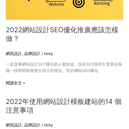
推
廣
應
該
怎
2022網站設計SEO優化推廣應該怎樣
樣
做？
做？
網頁設計
,
品牌設計
/
ricky
一直從事網站設計SEO優化的人都知道，現在SEO搜尋引擎算法每
隔一段時間就會發生很大的變化。對於網站SEO優化
閱讀全文 »
2022年使用網站設計模板建站的14 個
2022
年
注意事項
使
用
網頁設計
,
品牌設計
/
ricky
網