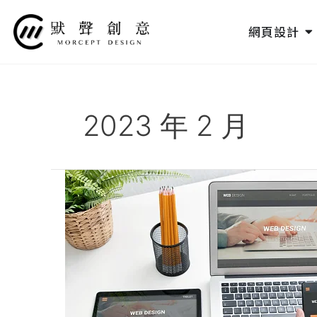
跳
至
O
網頁設計
主
要
內
容
2023 年 2 月
網
頁
設
計
的
未
來
趨
勢