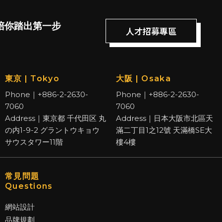
陪你踏出第一步
人才招募專區
東京 | Tokyo
大阪 | Osaka
Phone｜+886-2-2630-
Phone｜+886-2-2630-
7060
7060
Address｜東京都 千代田区 丸
Address｜日本大阪市北區天
の内1-9-2 グラントウキョウ
滿二丁目1之12號 天滿橋SE大
サウスタワー11階
樓4樓
常見問題
Questions
網站設計
品牌規劃