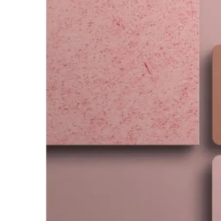
好
品
牌
設
計