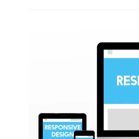
響
應
式
網
頁
設
計
優
勢