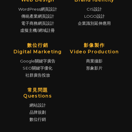
WordPress網頁設計
CIS設計
傳統產業網頁設計
LOGO設計
電子商務網頁設計
企業識別延伸應用
虛擬主機/網域註冊
數位行銷
影像製作
Digital Marketing
Video Production
Google關鍵字廣告
商業攝影
SEO關鍵字優化
形象影片
社群廣告投放
常見問題
Questions
網站設計
品牌規劃
數位行銷