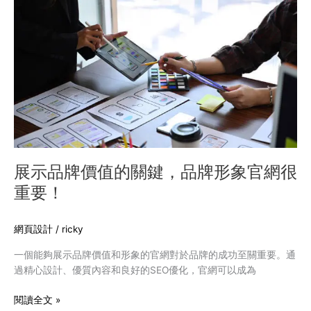
示
研
品
究
牌
價
值
的
關
鍵，
品
牌
形
展示品牌價值的關鍵，品牌形象官網很
象
重要！
官
網
很
網頁設計
/
ricky
重
一個能夠展示品牌價值和形象的官網對於品牌的成功至關重要。通
要！
過精心設計、優質內容和良好的SEO優化，官網可以成為
閱讀全文 »