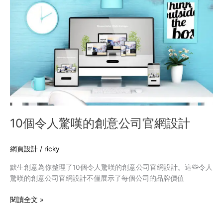
個
令
人
驚
嘆
的
創
意
公
司
官
10個令人驚嘆的創意公司官網設計
網
設
計
網頁設計
/
ricky
默生創意為你整理了10個令人驚嘆的創意公司官網設計。這些令人
驚嘆的創意公司官網設計不僅展示了每個公司的品牌價值
閱讀全文 »