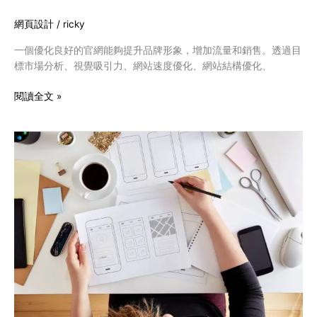
牌
形
網頁設計
/
ricky
象
一個優化良好的官網能夠提升品牌形象，增加流量和銷售。透過目
官
標市場分析、視覺吸引力、網站速度優化、網站結構優化、
網
閱讀全文 »
提
升
品
牌
形
象！
重
塑
官
網
關
鍵