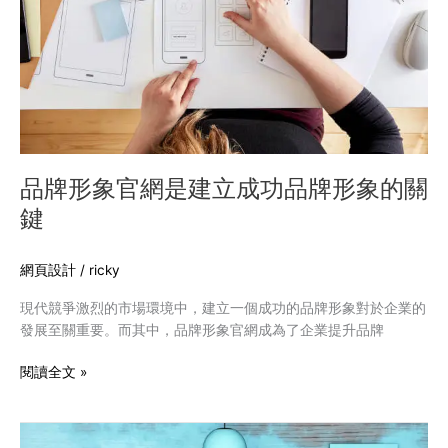
網
是
建
立
成
功
品
牌
形
品牌形象官網是建立成功品牌形象的關
象
鍵
的
關
鍵
網頁設計
/
ricky
現代競爭激烈的市場環境中，建立一個成功的品牌形象對於企業的
發展至關重要。而其中，品牌形象官網成為了企業提升品牌
閱讀全文 »
10