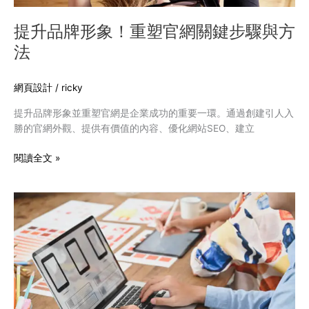
步
驟
提升品牌形象！重塑官網關鍵步驟與方
與
法
方
法
網頁設計
/
ricky
提升品牌形象並重塑官網是企業成功的重要一環。通過創建引人入
勝的官網外觀、提供有價值的內容、優化網站SEO、建立
閱讀全文 »
打
造
獨
特
品
牌
形
象