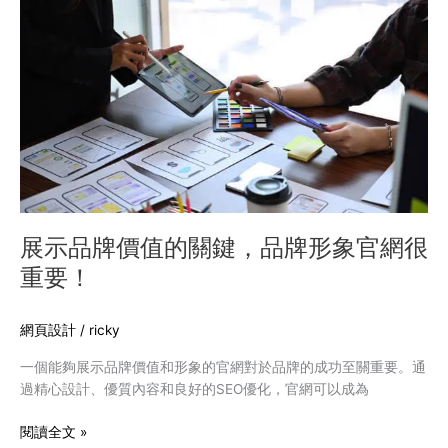
示
研
品
究
牌
價
值
的
關
鍵，
品
牌
形
展示品牌價值的關鍵，品牌形象官網很
象
重要！
官
網
很
網頁設計
/
ricky
重
一個能夠展示品牌價值和形象的官網對於品牌的成功至關重要。通
要！
過精心設計、優質內容和良好的SEO優化，官網可以成為
閱讀全文 »