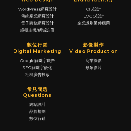
WordPress網頁設計
CIS設計
傳統產業網頁設計
LOGO設計
電子商務網頁設計
企業識別延伸應用
虛擬主機/網域註冊
數位行銷
影像製作
Digital Marketing
Video Production
Google關鍵字廣告
商業攝影
SEO關鍵字優化
形象影片
社群廣告投放
常見問題
Questions
網站設計
品牌規劃
數位行銷