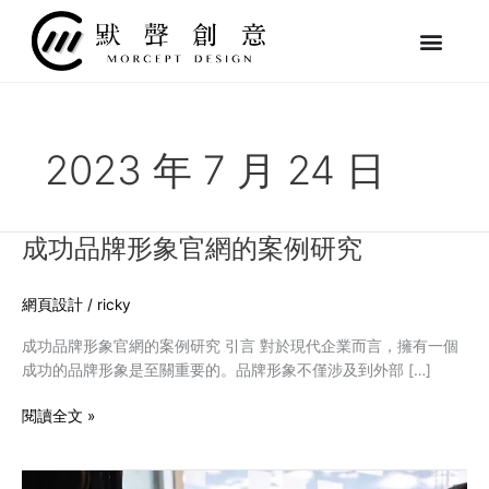
跳
至
主
要
內
容
2023 年 7 月 24 日
成功品牌形象官網的案例研究
成
功
品
網頁設計
/
ricky
牌
形
成功品牌形象官網的案例研究 引言 對於現代企業而言，擁有一個
象
成功的品牌形象是至關重要的。品牌形象不僅涉及到外部 […]
官
網
閱讀全文 »
的
案
展
例