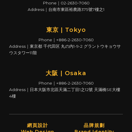
Phone｜02-2630-7060
Address｜台南市東區裕農路375號7樓之1
東京 | Tokyo
Phone｜+886-2-2630-7060
Address｜東京都 千代田区 丸の内1-9-2 グラントウキョウサ
ウスタワー11階
大阪 | Osaka
Phone｜+886-2-2630-7060
Address｜日本大阪市北區天滿二丁目1之12號 天滿橋SE大樓
4樓
網頁設計
品牌規劃
Web Design
Brand Identity