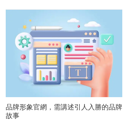
品
牌
形
象
官
網，
需
講
述
引
人
入
勝
的
品
品牌形象官網，需講述引人入勝的品牌
牌
故
故事
事