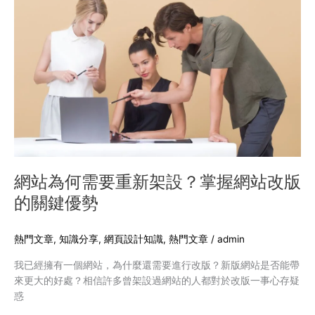
為
何
需
要
重
新
架
設？
掌
握
網
站
網站為何需要重新架設？掌握網站改版
改
的關鍵優勢
版
的
關
熱門文章
,
知識分享
,
網頁設計知識
,
熱門文章​
/
admin
鍵
我已經擁有一個網站，為什麼還需要進行改版？新版網站是否能帶
優
來更大的好處？相信許多曾架設過網站的人都對於改版一事心存疑
勢
惑