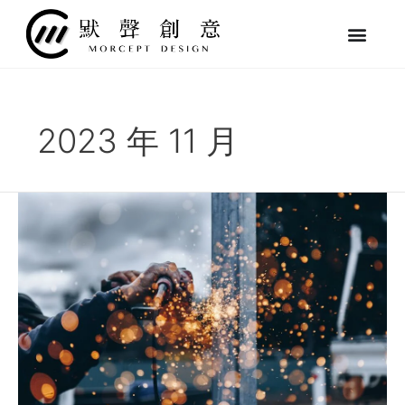
跳
至
主
要
內
容
2023 年 11 月
「傳
統
產
業」
為
什
麼
也
需
要
「企