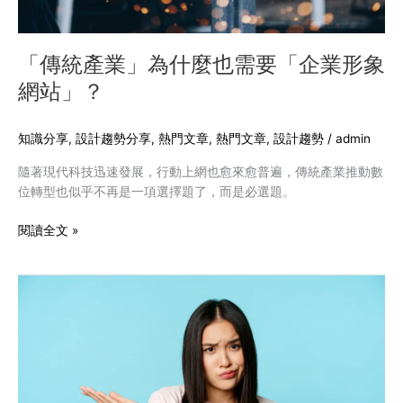
業
形
象
「傳統產業」為什麼也需要「企業形象
網
網站」？
站」？
知識分享
,
設計趨勢分享
,
熱門文章​
,
熱門文章
,
設計趨勢
/
admin
隨著現代科技迅速發展，行動上網也愈來愈普遍，傳統產業推動數
位轉型也似乎不再是一項選擇題了，而是必選題。
閱讀全文 »
網
站
要
客
製
化
還