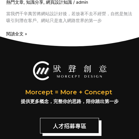
站
熱門文章
,
知識分享
,
網頁設計知識
/
admin
經
當我們千辛萬苦將網站設計好後，若放著不去不經營，自然是無法
營
吸引到潛在客戶。網站只是進入網路世界的第一步
秘
訣
閱讀全文 »
Morcept = More + Concept
提供更多概念，完整你的思路，陪你踏出第一步
人才招募專區