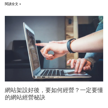
閱讀全文 »
網
站
架
設
好
後，
要
如
何
經
營？
一
定
要
網站架設好後，要如何經營？一定要懂
懂
的網站經營秘訣
的
網