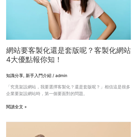
是
套
版
呢？
客
製
化
網站要客製化還是套版呢？客製化網站
網
4大優點報你知！
站
4
大
知識分享
,
新手入門介紹
/
admin
優
「究竟架設網站，我要選擇客製化？還是套版呢？」相信這是很多
點
企業要架設網站時，第一個要面對的問題。
報
你
閱讀全文 »
知！
網
站