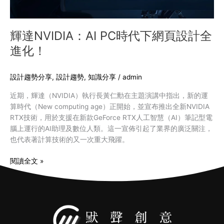
計
全
進
輝達NVIDIA：AI PC時代下網頁設計全
化！
進化！
設計趨勢分享
,
設計趨勢
,
知識分享
/
admin
近期，輝達（NVIDIA）執行長黃仁勳在主題演講中指出，新的運
算時代（New computing age）正開始，並宣布推出全新NVIDIA
RTX技術，用於支援在新款GeForce RTX人工智慧（AI）筆記型電
腦上運行的AI助理及數位人類。這一宣佈引起了業界的廣泛關注，
也代表著計算技術的又一次重大飛躍。
閱讀全文 »