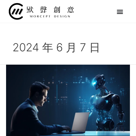
跳
至
主
要
內
容
2024 年 6 月 7 日
輝
達
NVIDIA：
AI
PC
時
代
下
網
頁
設