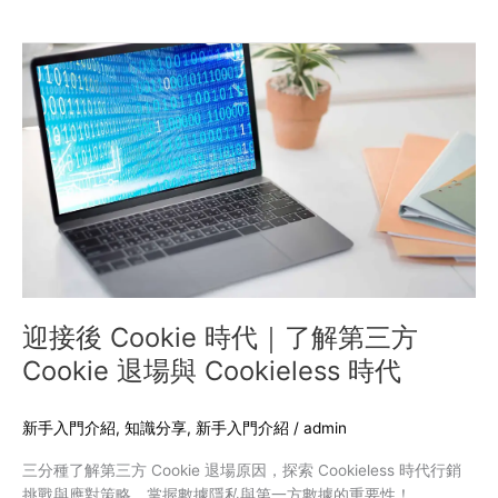
成
功
迎
要
接
素
後
Cookie
時
代
｜
了
解
第
三
方
迎接後 Cookie 時代｜了解第三方
Cookie
Cookie 退場與 Cookieless 時代
退
場
與
新手入門介紹
,
知識分享
,
新手入門介紹
/
admin
Cookieless
三分種了解第三方 Cookie 退場原因，探索 Cookieless 時代行銷
時
挑戰與應對策略，掌握數據隱私與第一方數據的重要性！
代