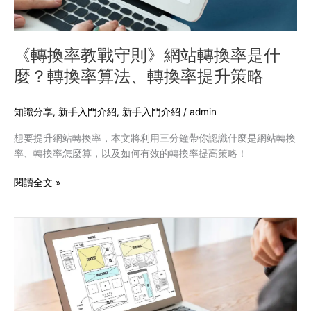
站
轉
換
率
《轉換率教戰守則》網站轉換率是什
是
麼？轉換率算法、轉換率提升策略
什
麼？
轉
知識分享
,
新手入門介紹
,
新手入門介紹
/
admin
換
想要提升網站轉換率，本文將利用三分鐘帶你認識什麼是網站轉換
率
率、轉換率怎麼算，以及如何有效的轉換率提高策略！
算
法、
閱讀全文 »
轉
換
率
自
提
己
升
架
策
設
略
網
站