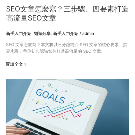
素
SEO文章怎麼寫？三步驟、四要素打造
打
高流量SEO文章
造
高
流
新手入門介紹
,
知識分享
,
新手入門介紹
/
admin
量
SEO 文章怎麼寫？本文將以三分鐘簡介 SEO 文章的核心要素、撰
SEO
寫步驟，帶你初步認識如何打造高流量的 SEO 文章。
文
章
閱讀全文 »
《轉
換
率
教
戰
守
則》
網