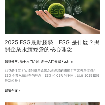
趨
勢
｜
ESG
是
什
麼？
揭
2025 ESG最新趨勢｜ESG 是什麼？揭
開
開企業永續經營的核心理念
企
業
永
知識分享
,
新手入門介紹
,
新手入門介紹
/
admin
續
ESG是什麼？它如何成為企業永續經營的關鍵？本文將為你簡介
經
ESG 企業永續經營的理念，ESG 和 CSR 的不同，以及 2025 ESG
營
最新趨勢！
的
核
閱讀全文 »
心
理
念
【2025