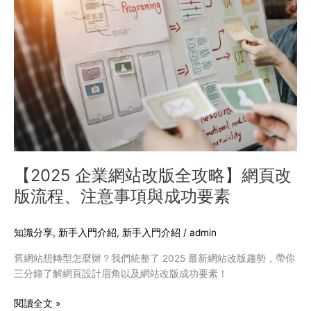
企
業
網
站
改
版
全
攻
略】
網
頁
【2025 企業網站改版全攻略】網頁改
改
版流程、注意事項與成功要素
版
流
程、
知識分享
,
新手入門介紹
,
新手入門介紹
/
admin
注
舊網站想轉型怎麼辦？我們統整了 2025 最新網站改版趨勢，帶你
意
三分鐘了解網頁設計眉角以及網站改版成功要素！
事
項
閱讀全文 »
與