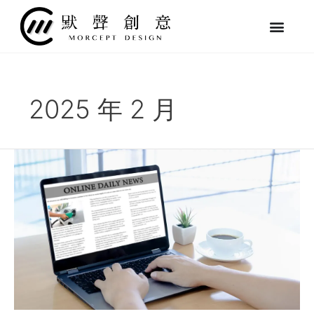
跳
至
主
要
內
容
2025 年 2 月
SEO
文
章
怎
麼
寫？
三
步
驟、
四
要