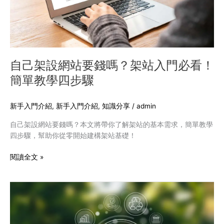
要
錢
嗎？
架
站
入
自己架設網站要錢嗎？架站入門必看！
門
簡單教學四步驟
必
看！
簡
新手入門介紹
,
新手入門介紹
,
知識分享
/
admin
單
自己架設網站要錢嗎？本文將帶你了解架站的基本需求，簡單教學
教
四步驟，幫助你從零開始建構架站基礎！
學
四
閱讀全文 »
步
驟
2025
ESG
最
新