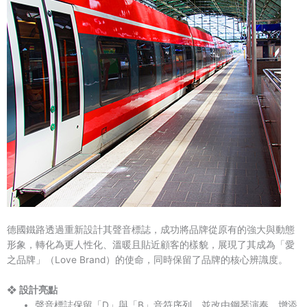
德國鐵路透過重新設計其聲音標誌，成功將品牌從原有的強大與動態
形象，轉化為更人性化、溫暖且貼近顧客的樣貌，展現了其成為「愛
之品牌」（Love Brand）的使命，同時保留了品牌的核心辨識度。
❖ 設計亮點
聲音標誌保留「D」與「B」音符序列，並改由鋼琴演奏，增添