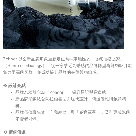
Zohoor 以全新品牌形象重新定位為中東地區的「香氛混搭之家」
（Home of Mixology），從一家缺乏高端感的品牌轉型為能夠吸引鑑
賞力更高的客群，並成功提升品牌的奢華與精緻感。
❖ 設計亮點
品牌名稱簡化為「Zohoor」，提升易記與高端感。
新品牌形象結合阿拉伯書法與現代設計，傳遞優雅與創意精
神。
品牌價值聚焦於「自我表達」與「感官享受」，吸引更成熟的
消費者群體。
❖ 價值傳遞