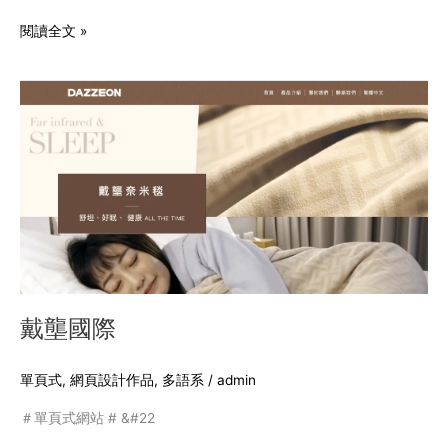
閱讀全文 »
戴
壟
國
際
戴壟國際
單頁式
,
網頁設計作品
,
多語系
/
admin
＃單頁式網站 # &#22