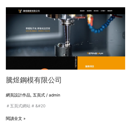
騰
煜
鋼
模
有
限
公
司
騰煜鋼模有限公司
網頁設計作品
,
五頁式
/
admin
＃五頁式網站 # &#20
閱讀全文 »