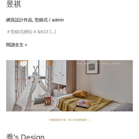
昱祺
網頁設計作品
,
型錄式
/
admin
＃型錄式網站 # &#23 […]
閱讀全文 »
喬’s
Design
喬’s Design