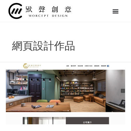
跳
至
主
要
內
容
網頁設計作品
昱
祺