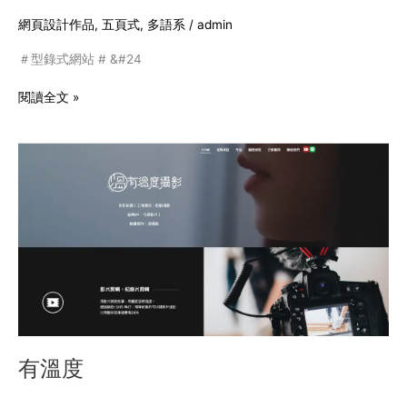
網頁設計作品
,
五頁式
,
多語系
/
admin
＃型錄式網站 # &#24
閱讀全文 »
有
溫
度
有溫度