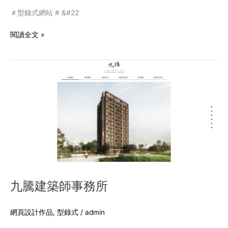
＃型錄式網站 # &#22
閱讀全文 »
九
騰
建
築
師
事
務
所
九騰建築師事務所
網頁設計作品
,
型錄式
/
admin