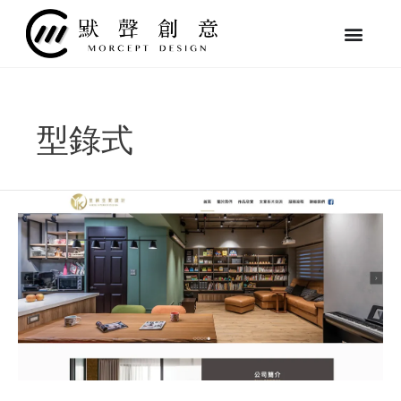
跳
至
主
要
內
容
型錄式
昱
祺