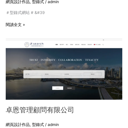
網頁設計作品
,
型錄式
/
admin
＃型錄式網站 # &#39
閱讀全文 »
卓
恩
管
理
顧
問
有
限
公
司
卓恩管理顧問有限公司
網頁設計作品
,
型錄式
/
admin