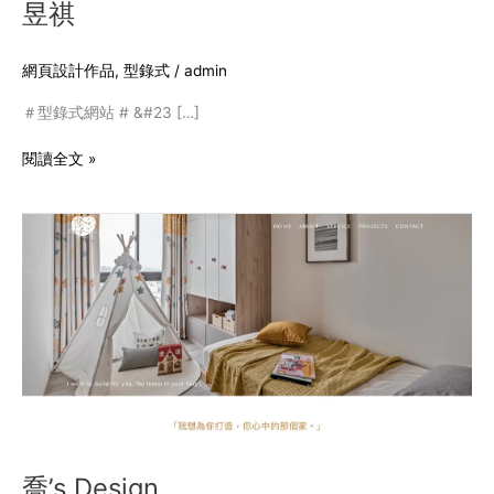
昱祺
網頁設計作品
,
型錄式
/
admin
＃型錄式網站 # &#23 […]
閱讀全文 »
喬’s
Design
喬’s Design