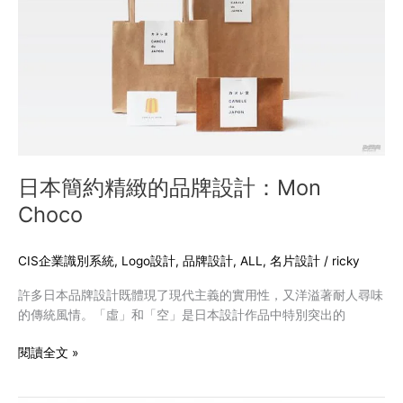
緻
的
品
牌
設
計：
Mon
Choco
日本簡約精緻的品牌設計：Mon
Choco
CIS企業識別系統
,
Logo設計
,
品牌設計
,
ALL
,
名片設計
/
ricky
許多日本品牌設計既體現了現代主義的實用性，又洋溢著耐人尋味
的傳統風情。「虛」和「空」是日本設計作品中特別突出的
閱讀全文 »