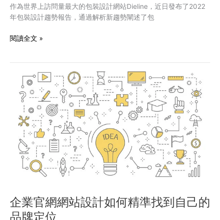
牌
作為世界上訪問量最大的包裝設計網站Dieline，近日發布了2022
時
年包裝設計趨勢報告，通過解析新趨勢闡述了包
代
到
閱讀全文 »
來
企
業
官
網
網
站
設
計
如
何
精
準
找
企業官網網站設計如何精準找到自己的
到
品牌定位
自