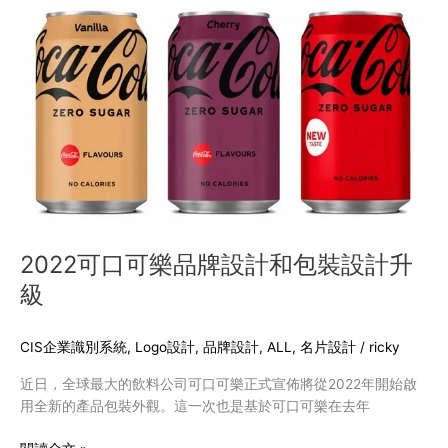
2022
可
口
可
樂
品
牌
設
計
和
包
裝
2022可口可樂品牌設計和包裝設計升
設
級
計
升
級
CIS企業識別系統
,
Logo設計
,
品牌設計
,
ALL
,
名片設計
/
ricky
近日，全球最大的飲料公司可口可樂正式宣佈將從2022年開始啟
用全新的產品包裝外觀。這一次也是基於可口可樂在去年