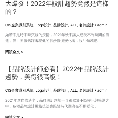
愛
大爆發！2022年設計趨勢竟然是這樣
大
的
爆
的？
風
發！
格
2022
上
CIS企業識別系統
,
Logo設計
,
品牌設計
,
ALL
,
名片設計
/
admin
年
榜
設
如若不是時不時突發的疫情，2021年幾乎讓人感受不到時間的流
了
計
逝，但世界依舊踩著穩健的腳步慢慢變化著，設計領域也
嗎？
趨
勢
閱讀全文 »
竟
然
是
【品牌設計師必看】2022年品牌設計
【品
這
牌
趨勢，美得很高級！
樣
設
的？
計
CIS企業識別系統
,
Logo設計
,
品牌設計
,
ALL
,
名片設計
/
admin
師
必
2021年進度條過半，品牌設計趨勢一直都處於不斷變化與輪迴之
看】
中，各種品牌設計風格技法也跟隨時代潮流在不斷變化，
2022
年
閱讀全文 »