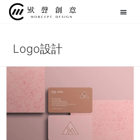
跳
至
主
要
內
容
Logo設計
如
何
做
好
品
牌
設
計