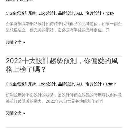
己
的
CIS企業識別系統
,
Logo設計
,
品牌設計
,
ALL
,
名片設計
/
ricky
品
企業官網高端網站設計如何精準找到自己的品牌定位，如果一個企
牌
業想要建立一個完美的網站，它必須有準確的品牌定位。只
定
位
閱讀全文 »
2022十大設計趨勢預測，你偏愛的風
2022
十
格上榜了嗎？
大
設
CIS企業識別系統
,
Logo設計
,
品牌設計
,
ALL
,
名片設計
/
admin
計
趨
預測並期待平面設計的趨勢，是設計師們在艱難的時期尋找創作意
勢
義並打破阻礙的動力。2022年來自世界各地的創作者們
預
測，
閱讀全文 »
你
偏