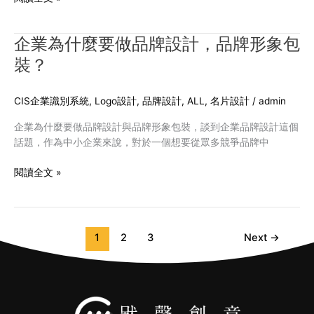
品
牌
設
企業為什麼要做品牌設計，品牌形象包
企
計
業
裝？
趨
為
勢，
什
美
CIS企業識別系統
,
Logo設計
,
品牌設計
,
ALL
,
名片設計
/
admin
麼
得
要
企業為什麼要做品牌設計與品牌形象包裝，談到企業品牌設計這個
很
做
話題，作為中小企業來說，對於一個想要從眾多競爭品牌中
高
品
級！
牌
閱讀全文 »
設
計，
品
牌
1
2
3
Next
→
形
象
包
裝？