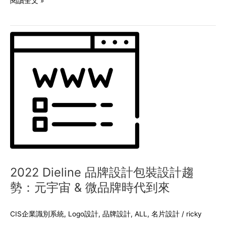
閱讀全文 »
2022
Dieline
品
牌
設
計
包
裝
設
計
趨
勢：
元
2022 Dieline 品牌設計包裝設計趨
宇
勢：元宇宙 & 微品牌時代到來
宙
&
微
CIS企業識別系統
,
Logo設計
,
品牌設計
,
ALL
,
名片設計
/
ricky
品