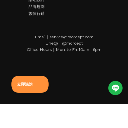
品牌規劃
數位行銷
Email｜service@morcept.com
Line@｜@morcept
Office Hours｜Mon. to Fri. 10am - 6pm