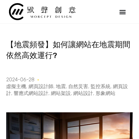
跳
至
主
要
內
容
【地震頻發】如何讓網站在地震期間
依然高效運行?
2024-06-28
虛擬主機
,
網頁設計師
,
地震
,
自然災害
,
監控系統
,
網頁設
計
,
響應式網站設計
,
網站架設
,
網站設計
,
形象網站