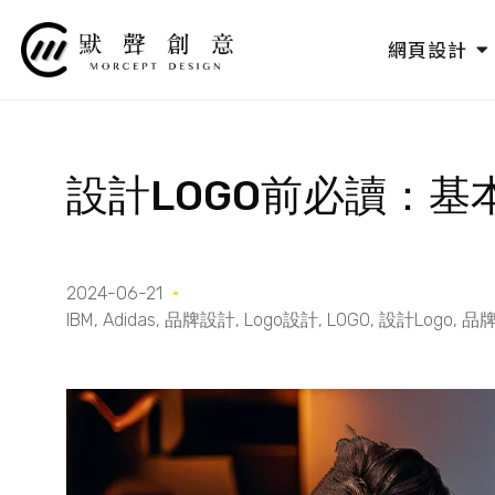
跳
至
O
網頁設計
主
要
內
容
設計LOGO前必讀：
2024-06-21
IBM
,
Adidas
,
品牌設計
,
Logo設計
,
LOGO
,
設計Logo
,
品