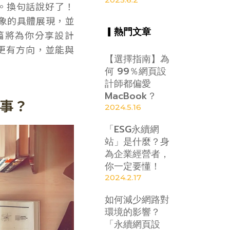
值。換句話說好了！
象的具體展現，並
▎熱門文章
篇將為你分享設計
時更有方向，並能與
【選擇指南】為
何 99％網頁設
計師都偏愛
MacBook？
的事？
2024.5.16
「ESG永續網
站」是什麼？身
為企業經營者，
你一定要懂！
2024.2.17
如何減少網路對
環境的影響？
「永續網頁設