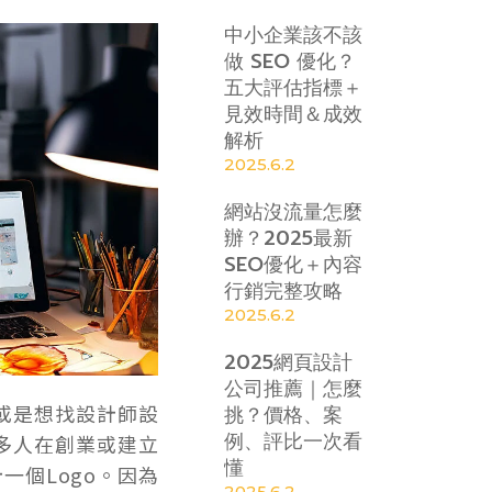
中小企業該不該
做 SEO 優化？
五大評估指標＋
見效時間＆成效
解析
2025.6.2
網站沒流量怎麼
辦？2025最新
SEO優化＋內容
行銷完整攻略
2025.6.2
2025網頁設計
公司推薦｜怎麼
？或是想找設計師設
挑？價格、案
例、評比一次看
很多人在創業或建立
懂
一個Logo。因為
2025.6.2