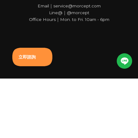
Email｜service@morcept.com
Line@｜@morcept
Office Hours｜Mon. to Fri. 10am - 6pm