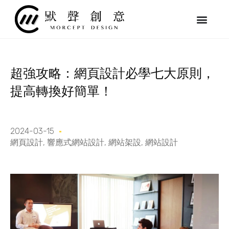
跳
至
主
要
內
容
超強攻略：網頁設計必學七大原則，
提高轉換好簡單！
2024-03-15
網頁設計
,
響應式網站設計
,
網站架設
,
網站設計