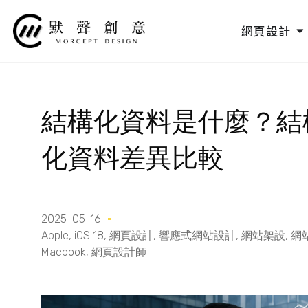
跳
至
O
網頁設計
主
要
內
容
結構化資料是什麼？結構
化資料差異比較
2025-05-16
Apple
,
iOS 18
,
網頁設計
,
響應式網站設計
,
網站架設
,
網
Macbook
,
網頁設計師