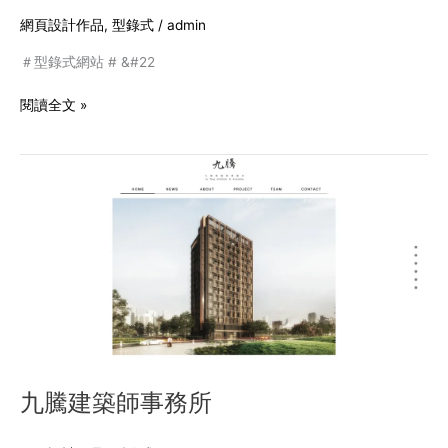
網頁設計作品
,
型錄式
/
admin
＃型錄式網站 # &#22
閱讀全文 »
九
騰
建
築
師
事
務
所
九騰建築師事務所