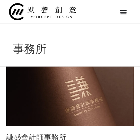
跳
至
主
要
內
容
事務所
謙
盛
會
計
師
事
務
所
謙盛會計師事務所