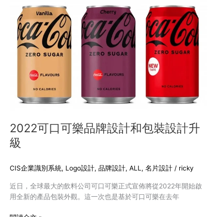
2022
可
口
可
樂
品
牌
設
計
和
包
裝
2022可口可樂品牌設計和包裝設計升
設
級
計
升
級
CIS企業識別系統
,
Logo設計
,
品牌設計
,
ALL
,
名片設計
/
ricky
近日，全球最大的飲料公司可口可樂正式宣佈將從2022年開始啟
用全新的產品包裝外觀。這一次也是基於可口可樂在去年