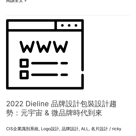
閱讀全文 »
2022
Dieline
品
牌
設
計
包
裝
設
計
趨
勢：
元
2022 Dieline 品牌設計包裝設計趨
宇
勢：元宇宙 & 微品牌時代到來
宙
&
微
CIS企業識別系統
,
Logo設計
,
品牌設計
,
ALL
,
名片設計
/
ricky
品