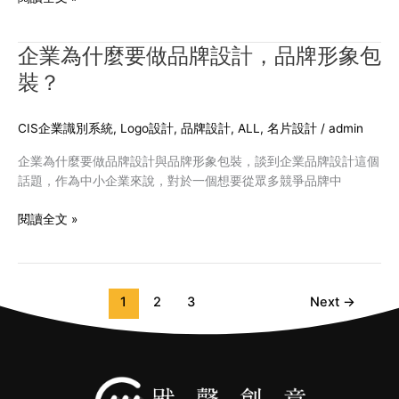
品
牌
設
企業為什麼要做品牌設計，品牌形象包
企
計
業
裝？
趨
為
勢，
什
美
CIS企業識別系統
,
Logo設計
,
品牌設計
,
ALL
,
名片設計
/
admin
麼
得
要
企業為什麼要做品牌設計與品牌形象包裝，談到企業品牌設計這個
很
做
話題，作為中小企業來說，對於一個想要從眾多競爭品牌中
高
品
級！
牌
閱讀全文 »
設
計，
品
牌
1
2
3
Next
→
形
象
包
裝？