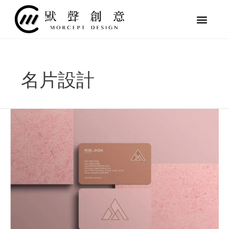
跳
至
主
要
內
容
名片設計
如
何
做
好
品
牌
設
計