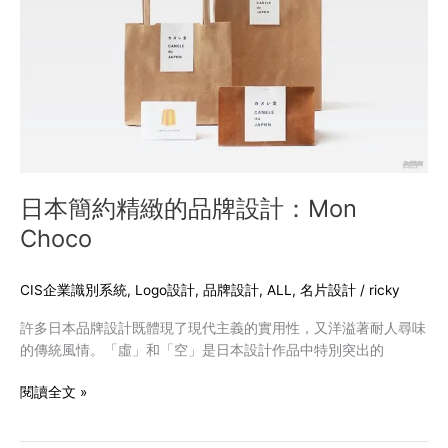
緻
的
品
牌
設
計：
Mon
Choco
日本簡約精緻的品牌設計：Mon
Choco
CIS企業識別系統
,
Logo設計
,
品牌設計
,
ALL
,
名片設計
/
ricky
許多日本品牌設計既體現了現代主義的實用性，又洋溢著耐人尋味
的傳統風情。「虛」和「空」是日本設計作品中特別突出的
閱讀全文 »