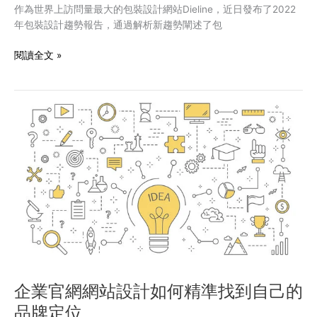
牌
作為世界上訪問量最大的包裝設計網站Dieline，近日發布了2022
時
年包裝設計趨勢報告，通過解析新趨勢闡述了包
代
到
閱讀全文 »
來
企
業
官
網
網
站
設
計
如
何
精
準
找
企業官網網站設計如何精準找到自己的
到
品牌定位
自