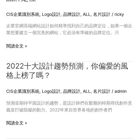
己
的
CIS企業識別系統
,
Logo設計
,
品牌設計
,
ALL
,
名片設計
/
ricky
品
企業官網高端網站設計如何精準找到自己的品牌定位，如果一個企
牌
業想要建立一個完美的網站，它必須有準確的品牌定位。只
定
位
閱讀全文 »
2022十大設計趨勢預測，你偏愛的風
2022
十
格上榜了嗎？
大
設
CIS企業識別系統
,
Logo設計
,
品牌設計
,
ALL
,
名片設計
/
admin
計
趨
預測並期待平面設計的趨勢，是設計師們在艱難的時期尋找創作意
勢
義並打破阻礙的動力。2022年來自世界各地的創作者們
預
測，
閱讀全文 »
你
偏