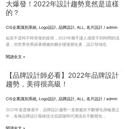
愛
大爆發！2022年設計趨勢竟然是這樣
大
的
爆
的？
風
發！
格
2022
上
CIS企業識別系統
,
Logo設計
,
品牌設計
,
ALL
,
名片設計
/
admin
年
榜
設
如若不是時不時突發的疫情，2021年幾乎讓人感受不到時間的流
了
計
逝，但世界依舊踩著穩健的腳步慢慢變化著，設計領域也
嗎？
趨
勢
閱讀全文 »
竟
然
是
【品牌設計師必看】2022年品牌設計
【品
這
牌
趨勢，美得很高級！
樣
設
的？
計
CIS企業識別系統
,
Logo設計
,
品牌設計
,
ALL
,
名片設計
/
admin
師
必
2021年進度條過半，品牌設計趨勢一直都處於不斷變化與輪迴之
看】
中，各種品牌設計風格技法也跟隨時代潮流在不斷變化，
2022
年
閱讀全文 »