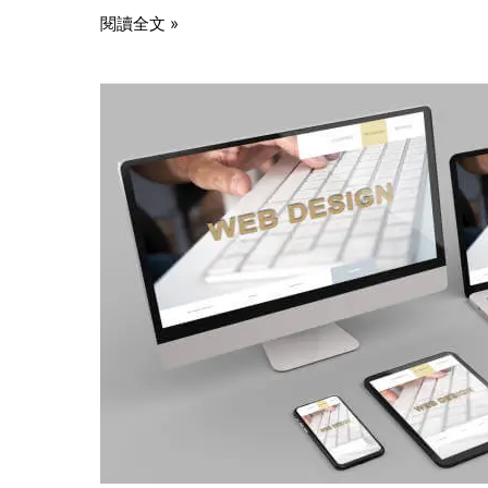
閱讀全文 »
現
代
化
網
站
設
計：
引
領
潮
流