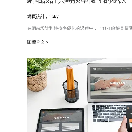
網頁設計
/
ricky
在網站設計和轉換率優化的過程中，了解並瞭解目標
閱讀全文 »
無
障
礙
網
站
設
計：
關
懷
每