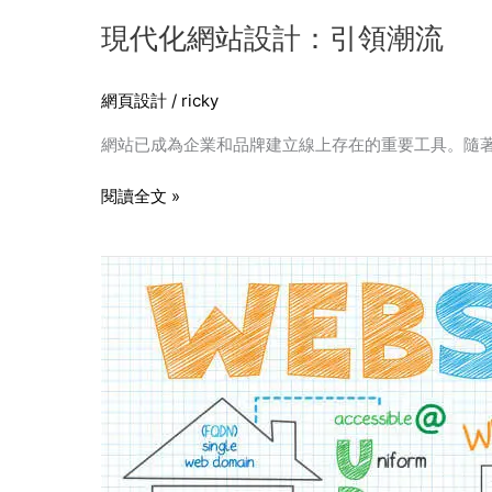
現代化網站設計：引領潮流
網頁設計
/
ricky
網站已成為企業和品牌建立線上存在的重要工具。隨
閱讀全文 »
網
站
設
計
的
UX
設
計
原