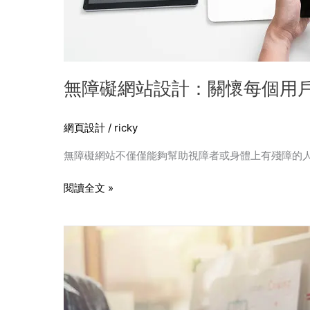
個
用
戶
無障礙網站設計：關懷每個用
網頁設計
/
ricky
無障礙網站不僅僅能夠幫助視障者或身體上有殘障的
閱讀全文 »
色
彩
心
理
學