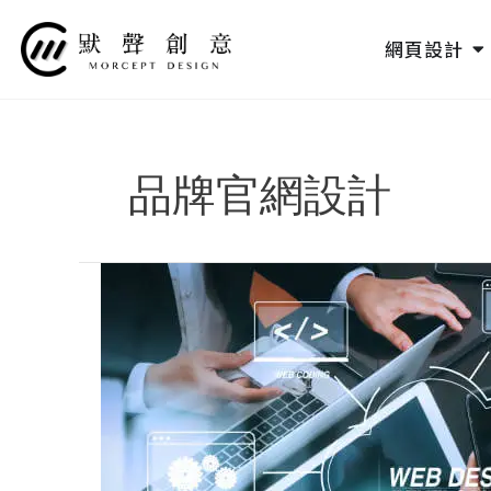
跳
至
O
網頁設計
主
要
內
容
品牌官網設計
簡
約
風
格
網
站
設
計：
簡