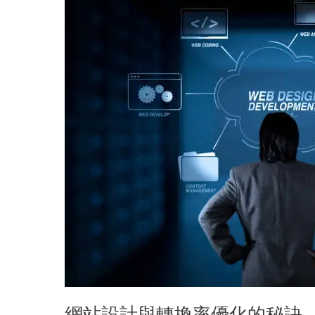
網
站
設
計
與
轉
換
率
優
化
的
秘
訣
網站設計與轉換率優化的秘訣