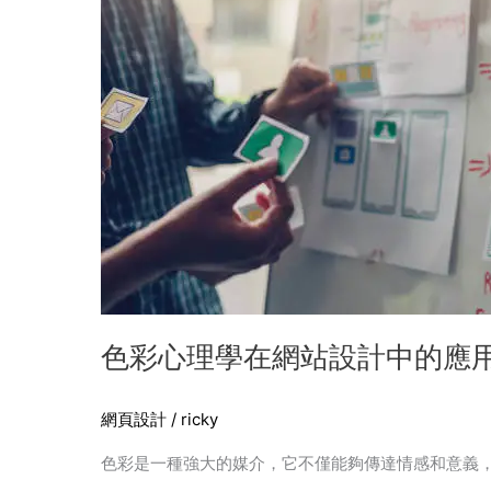
在
網
站
設
計
中
的
應
用
色彩心理學在網站設計中的應
網頁設計
/
ricky
色彩是一種強大的媒介，它不僅能夠傳達情感和意義