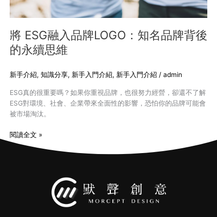
背
後
的
將 ESG融入品牌LOGO：知名品牌背後
永
的永續思維
續
思
維
新手介紹
,
知識分享
,
新手入門介紹
,
新手入門介紹
/
admin
ESG真的很重要嗎？如果你重視品牌，也很努力經營，卻還不了解
ESG對環境、社會、企業帶來全面性的影響，恐怕你的品牌可能會
被市場淘汰。
閱讀全文 »