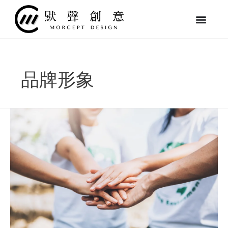
跳
至
主
要
內
容
品牌形象
將
ESG
融
入
品
牌
LOGO：
知
名
品
牌