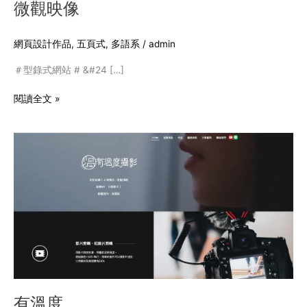
微觀映像
網頁設計作品
,
五頁式
,
多語系
/
admin
＃型錄式網站 # &#24 […]
閱讀全文 »
有
溫
度
有溫度