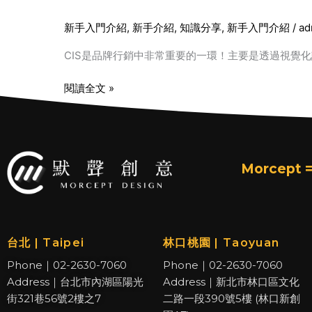
新手入門介紹
,
新手介紹
,
知識分享
,
新手入門介紹
/
ad
CIS是品牌行銷中非常重要的一環！主要是透過視覺
閱讀全文 »
Morcept =
台北 | Taipei
林口桃園 | Taoyuan
Phone｜02-2630-7060
Phone｜02-2630-7060
Address｜台北市內湖區陽光
Address｜新北市林口區文化
街321巷56號2樓之7
二路一段390號5樓 (林口新創