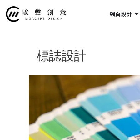
跳
至
O
網頁設計
主
要
內
容
標誌設計
什
麼
是
「CIS」？
用
例
子
帶
你