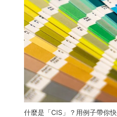
快
速
認
識，
企
業
品
牌
的
靈
魂！
什麼是「CIS」？用例子帶你