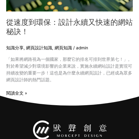
快
速
的
從速度到環保：設計永續又快速的網站
網
秘訣！
站
秘
訣！
知識分享
,
網頁設計知識
,
網頁知識
/
admin
「如果將網路視為一個國家，那麼它的排名可排到世界第七！」。
對於希望減少對環境影響的企業來說，實施永續網站設計是實現可
持續改變的重要一步！這也是為什麼永續網頁設計，已經成為眾多
網頁設計師的熱門話題。
閱讀全文 »