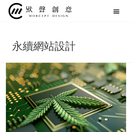
跳
至
主
要
內
容
永續網站設計
從
速
度
到
環
保：
設
計
永
續
又