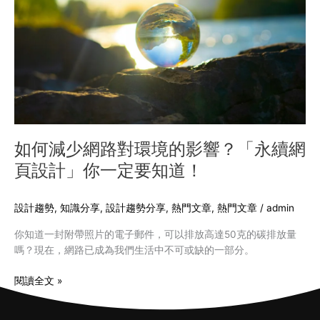
路
對
環
境
的
影
響？
「永
續
如何減少網路對環境的影響？「永續網
網
頁設計」你一定要知道！
頁
設
計」
設計趨勢
,
知識分享
,
設計趨勢分享
,
熱門文章​
,
熱門文章
/
admin
你
你知道一封附帶照片的電子郵件，可以排放高達50克的碳排放量
一
嗎？現在，網路已成為我們生活中不可或缺的一部分。
定
要
閱讀全文 »
知
道！