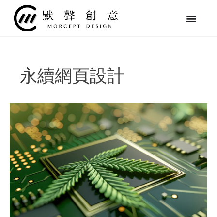
跳
至
主
要
內
容
永續網頁設計
從
速
度
到
環
保：
設
計
永
續
又