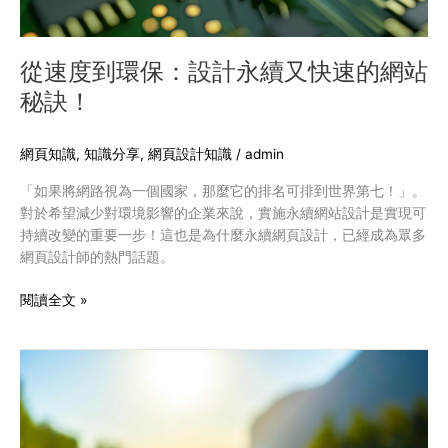
快
速
的
從速度到環保：設計永續又快速的網站
網
秘訣！
站
秘
訣！
網頁知識
,
知識分享
,
網頁設計知識
/
admin
「如果將網路視為一個國家，那麼它的排名可排到世界第七！」。
對於希望減少對環境影響的企業來說，實施永續網站設計是實現可
持續改變的重要一步！這也是為什麼永續網頁設計，已經成為眾多
網頁設計師的熱門話題。
閱讀全文 »
如
何
減
少
網