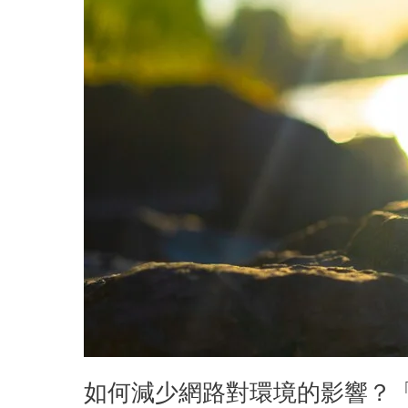
的
影
響？
「永
續
網
頁
設
計」
你
一
定
要
知
道！
如何減少網路對環境的影響？