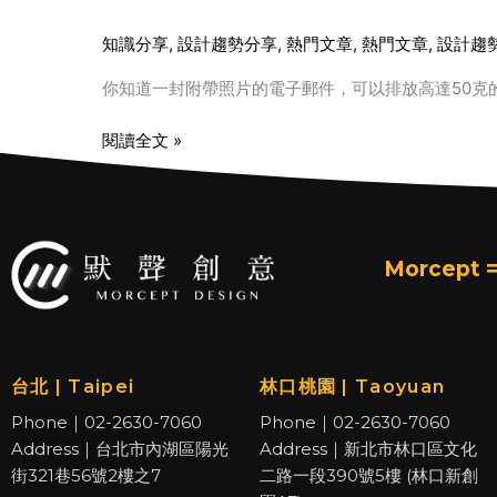
知識分享
,
設計趨勢分享
,
熱門文章​
,
熱門文章
,
設計趨
你知道一封附帶照片的電子郵件，可以排放高達50克
閱讀全文 »
Morcept =
台北 | Taipei
林口桃園 | Taoyuan
Phone｜02-2630-7060
Phone｜02-2630-7060
Address｜台北市內湖區陽光
Address｜新北市林口區文化
街321巷56號2樓之7
二路一段390號5樓 (林口新創