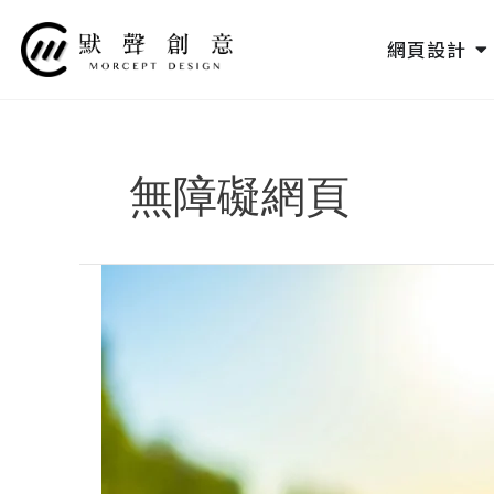
跳
至
O
網頁設計
主
要
內
容
無障礙網頁
如
何
減
少
網
路
對
環
境