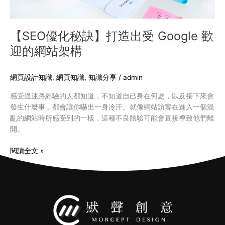
迎
的
網
【SEO優化秘訣】打造出受 Google 歡
站
迎的網站架構
架
構
網頁設計知識
,
網頁知識
,
知識分享
/
admin
感受過迷路經驗的人都知道，不知道自己身在何處，以及接下來會
發生什麼事，都會讓你嚇出一身冷汗。就像網站訪客在進入一個混
亂的網站時所感受到的一樣，這種不良體驗可能會直接導致他們離
開。
閱讀全文 »