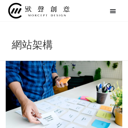
跳
至
主
要
內
容
網站架構
【SEO
優
化
秘
訣】
打
造
出
受
Google
歡