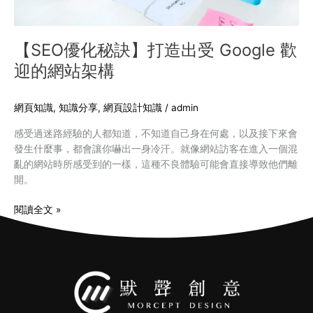
迎
的
網
【SEO優化秘訣】打造出受 Google 歡
站
迎的網站架構
架
構
網頁知識
,
知識分享
,
網頁設計知識
/
admin
感受過迷路經驗的人都知道，不知道自己身在何處，以及接下來會
發生什麼事，都會讓你嚇出一身冷汗。就像網站訪客在進入一個混
亂的網站時所感受到的一樣，這種不良體驗可能會直接導致他們離
開。
閱讀全文 »