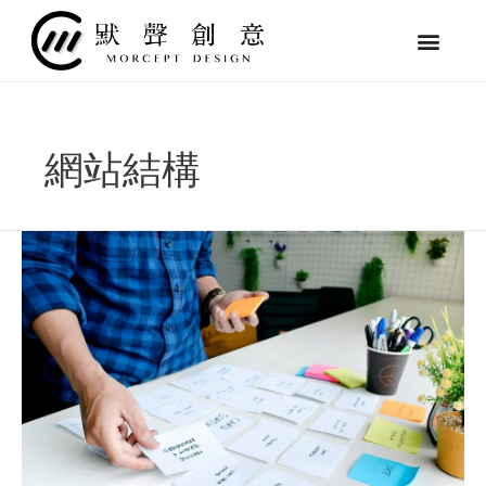
跳
至
主
要
內
容
網站結構
【SEO
優
化
秘
訣】
打
造
出
受
Google
歡