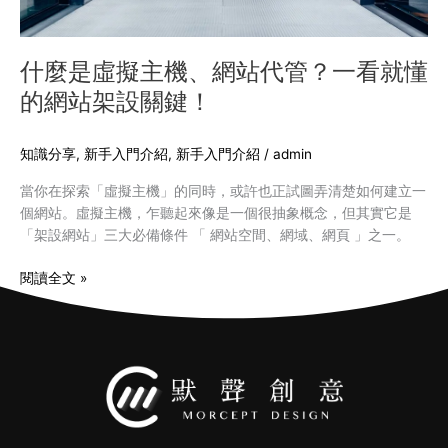
一
看
就
什麼是虛擬主機、網站代管？一看就懂
懂
的網站架設關鍵！
的
網
站
知識分享
,
新手入門介紹
,
新手入門介紹
/
admin
架
當你在探索「虛擬主機」的同時，或許也正試圖弄清楚如何建立一
設
個網站。虛擬主機，乍聽起來像是一個很抽象概念，但其實它是
關
「架設網站」三大必備條件 「 網站空間、網域、網頁 」之一。
鍵！
閱讀全文 »