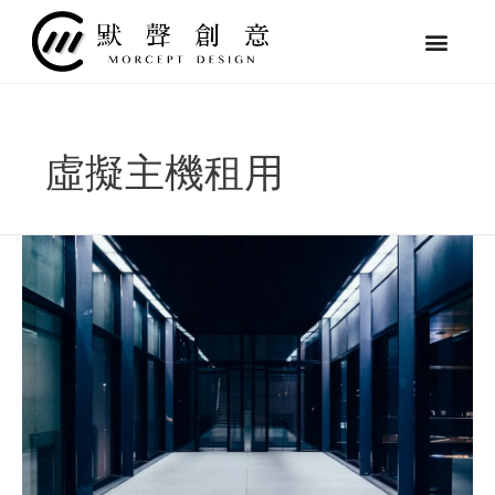
跳
至
主
要
內
容
虛擬主機租用
什
麼
是
虛
擬
主
機、
網
站
代
管？