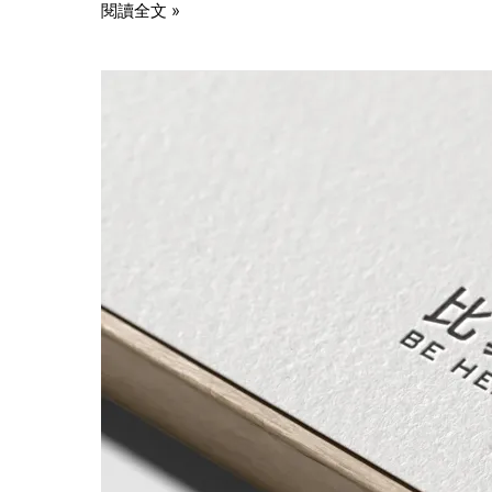
閱讀全文 »
比
翼
生
醫
創
投