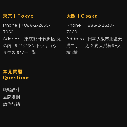
東京 | Tokyo
大阪 | Osaka
Phone｜+886-2-2630-
Phone｜+886-2-2630-
7060
7060
Address｜東京都 千代田区 丸
Address｜日本大阪市北區天
の内1-9-2 グラントウキョウ
滿二丁目1之12號 天滿橋SE大
サウスタワー11階
樓4樓
常見問題
Questions
網站設計
品牌規劃
數位行銷