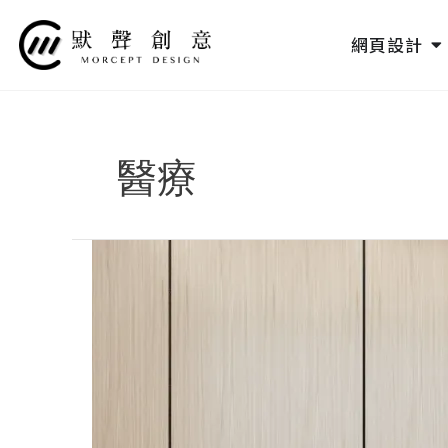
跳
至
O
網頁設計
主
要
內
容
醫療
樂
琪
牙
醫
診
所