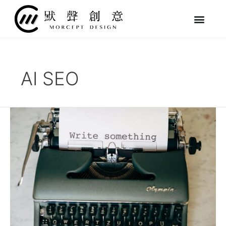
跳
至
主
要
內
容
AI SEO
什
麼
是
AI
SEO？
快
速
掌
握
SEO
新