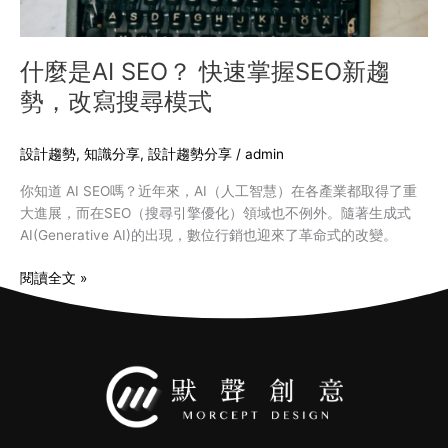
趨
勢，
改
什麼是AI SEO？ 快速掌握SEO新趨
寫
勢，改寫搜尋模式
搜
尋
模
設計趨勢
,
知識分享
,
設計趨勢分享
/
admin
式
你知道 AI SEO嗎？近年來，AI（人工智慧）在各產業都取得了重
大進展，而在SEO（搜尋引擎優化）領域也不例外。隨著生成式
AI(Generative AI)的出現，數位行銷也迎來了革命式的改變。
閱讀全文 »